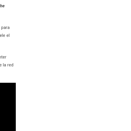
che
d para
ele el
nter
 la red