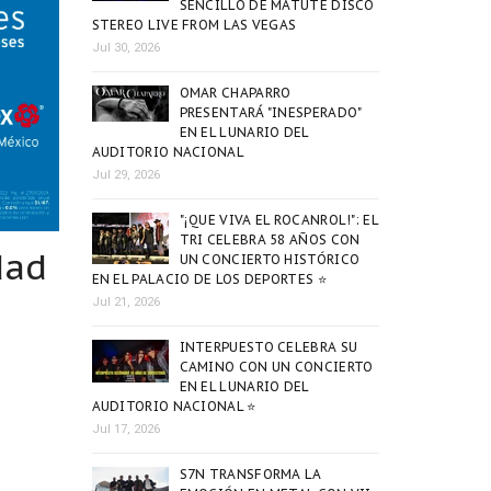
SENCILLO DE MATUTE DISCO
STEREO LIVE FROM LAS VEGAS
Jul 30, 2026
OMAR CHAPARRO
PRESENTARÁ "INESPERADO"
EN EL LUNARIO DEL
AUDITORIO NACIONAL
Jul 29, 2026
"¡QUE VIVA EL ROCANROL!": EL
TRI CELEBRA 58 AÑOS CON
dad
UN CONCIERTO HISTÓRICO
EN EL PALACIO DE LOS DEPORTES ⭐
Jul 21, 2026
INTERPUESTO CELEBRA SU
CAMINO CON UN CONCIERTO
EN EL LUNARIO DEL
AUDITORIO NACIONAL ⭐
Jul 17, 2026
S7N TRANSFORMA LA