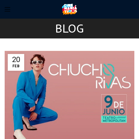
BLOG
20
FEB