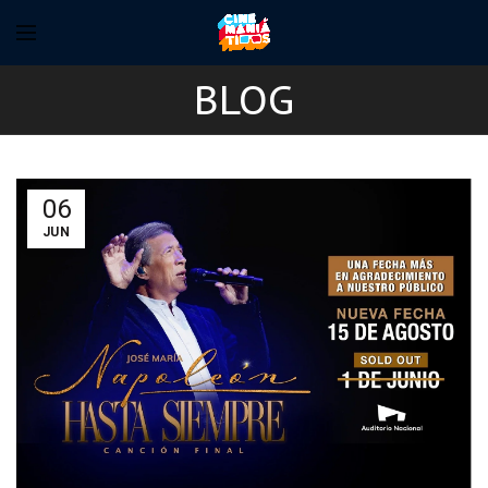
BLOG
06
JUN