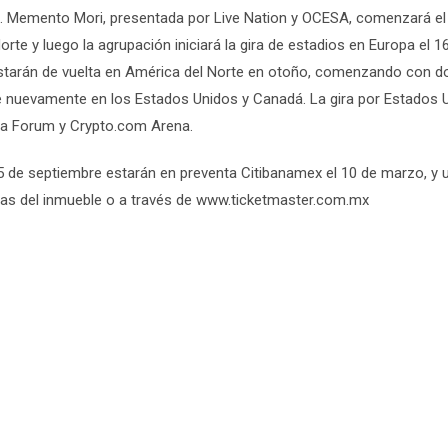
 Memento Mori, presentada por Live Nation y OCESA, comenzará el
te y luego la agrupación iniciará la gira de estadios en Europa el 1
estarán de vuelta en América del Norte en otoño, comenzando con d
e nuevamente en los Estados Unidos y Canadá. La gira por Estados 
ia Forum y Crypto.com Arena.
25 de septiembre estarán en preventa Citibanamex el 10 de marzo, y u
illas del inmueble o a través de www.ticketmaster.com.mx