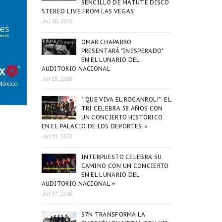
SENCILLO DE MATUTE DISCO
STEREO LIVE FROM LAS VEGAS
Jul 30, 2026
OMAR CHAPARRO
PRESENTARÁ "INESPERADO"
EN EL LUNARIO DEL
AUDITORIO NACIONAL
Jul 29, 2026
"¡QUE VIVA EL ROCANROL!": EL
TRI CELEBRA 58 AÑOS CON
UN CONCIERTO HISTÓRICO
EN EL PALACIO DE LOS DEPORTES ⭐
Jul 21, 2026
INTERPUESTO CELEBRA SU
CAMINO CON UN CONCIERTO
EN EL LUNARIO DEL
AUDITORIO NACIONAL ⭐
Jul 17, 2026
S7N TRANSFORMA LA