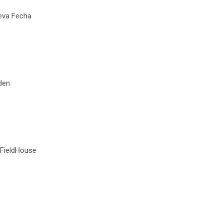
ueva Fecha
den
 FieldHouse