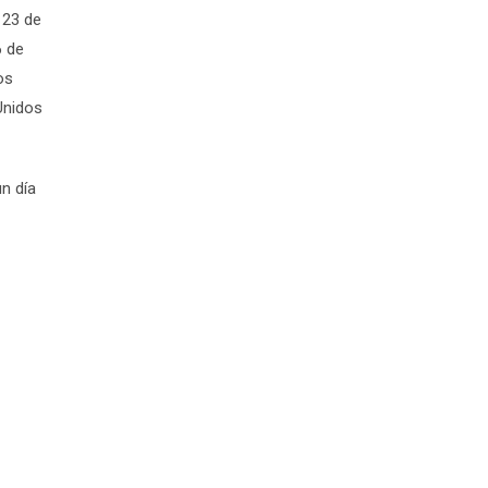
 23 de
6 de
os
Unidos
n día