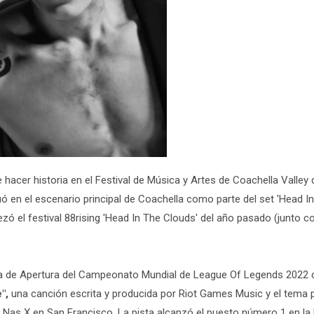
 hacer historia en el Festival de Música y Artes de Coachella Valley 
ó en el escenario principal de Coachella como parte del set 'Head I
ó el festival 88rising 'Head In The Clouds' del año pasado (junto co
 de Apertura del Campeonato Mundial de League Of Legends 2022 
",
una canción escrita y producida por Riot Games Music y el tema p
il Nas X en San Francisco. La pista alcanzó el puesto número 1 en la 