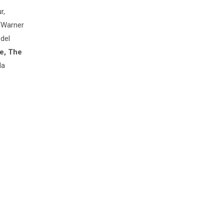
r,
/Warner
 del
e, The
la