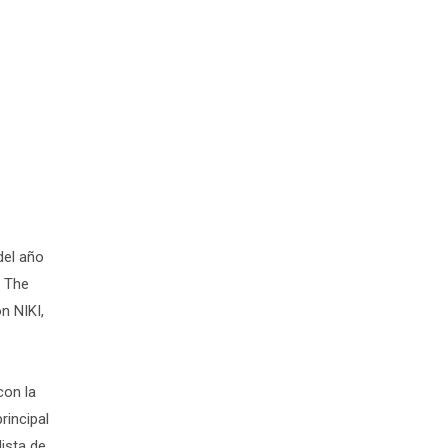
del año
n The
n NIKI,
con la
rincipal
lista de