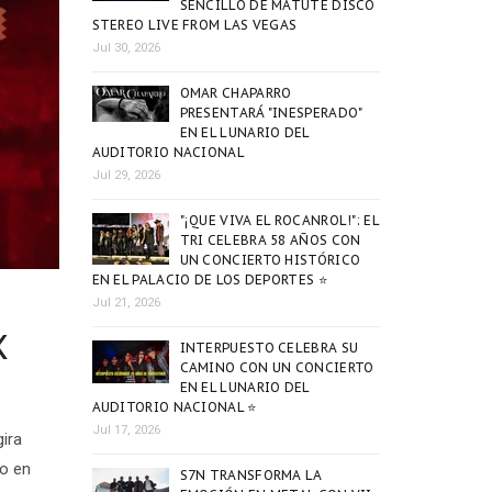
SENCILLO DE MATUTE DISCO
STEREO LIVE FROM LAS VEGAS
Jul 30, 2026
OMAR CHAPARRO
PRESENTARÁ "INESPERADO"
EN EL LUNARIO DEL
AUDITORIO NACIONAL
Jul 29, 2026
"¡QUE VIVA EL ROCANROL!": EL
TRI CELEBRA 58 AÑOS CON
UN CONCIERTO HISTÓRICO
EN EL PALACIO DE LOS DEPORTES ⭐
Jul 21, 2026
X
INTERPUESTO CELEBRA SU
CAMINO CON UN CONCIERTO
EN EL LUNARIO DEL
AUDITORIO NACIONAL ⭐
Jul 17, 2026
ira
to en
S7N TRANSFORMA LA