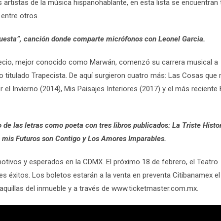
artistas de la música hispanohablante, en esta lista se encuentran 
entre otros.
uesta”, canción donde comparte micrófonos con Leonel Garcia.
Recio, mejor conocido como Marwán, comenzó su carrera musical a
co titulado Trapecista. De aquí surgieron cuatro más: Las Cosas que 
 Invierno (2014), Mis Paisajes Interiores (2017) y el más reciente E
e las letras como poeta con tres libros publicados: La Triste Histor
 mis Futuros son Contigo y Los Amores Imparables.
otivos y esperados en la CDMX. El próximo 18 de febrero, el Teatro
s éxitos. Los boletos estarán a la venta en preventa Citibanamex el
 taquillas del inmueble y a través de www.ticketmaster.com.mx.