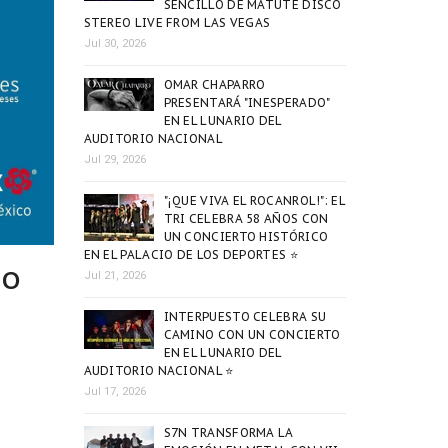
SENCILLO DE MATUTE DISCO
STEREO LIVE FROM LAS VEGAS
Jul 30, 2026
OMAR CHAPARRO
PRESENTARÁ "INESPERADO"
EN EL LUNARIO DEL
AUDITORIO NACIONAL
Jul 29, 2026
"¡QUE VIVA EL ROCANROL!": EL
TRI CELEBRA 58 AÑOS CON
UN CONCIERTO HISTÓRICO
EN EL PALACIO DE LOS DEPORTES ⭐
co
Jul 21, 2026
INTERPUESTO CELEBRA SU
CAMINO CON UN CONCIERTO
EN EL LUNARIO DEL
AUDITORIO NACIONAL ⭐
Jul 17, 2026
S7N TRANSFORMA LA