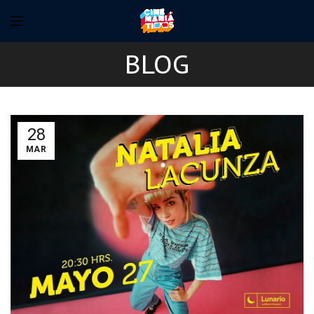
BLOG
28
MAR