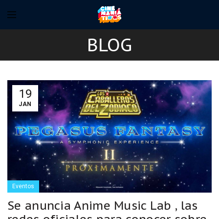
BLOG
19
JAN
Eventos
Se anuncia Anime Music Lab , las