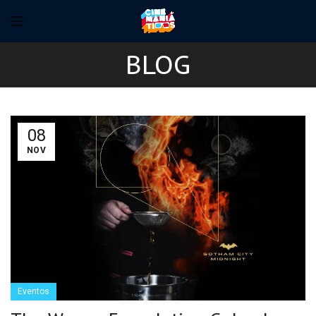
BLOG
08
NOV
Eventos