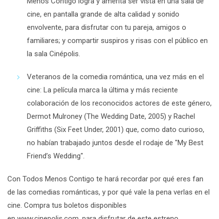
Menos Contigo
logra y amerita ser vista en una sala de
cine, en pantalla grande de alta calidad y sonido
envolvente, para disfrutar con tu pareja, amigos o
familiares; y compartir suspiros y risas con el público en
la sala Cinépolis.
Veteranos de la comedia romántica,
una vez más en el
cine:
La película marca la última y más reciente
colaboración de los reconocidos actores de este género,
Dermot Mulroney (
The Wedding Date
, 2005) y Rachel
Griffiths (
Six Feet Under
, 2001) que, como dato curioso,
no habían trabajado juntos desde el rodaje de "
My Best
Friend’s Wedding
".
Con Todos Menos Contigo
te hará recordar por qué eres fan
de las comedias románticas, y por qué vale la pena verlas en el
cine.
Compra tus boletos disponibles
en
www.cinepolis.com
,
para disfrutar de este estreno.