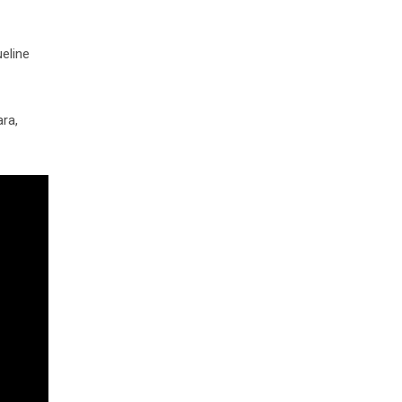
eline
ra,