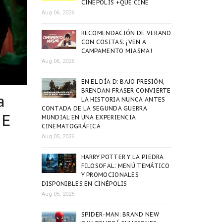
CINÉPOLIS +QUE CINE
Aug 06, 2026
RECOMENDACIÓN DE VERANO
CON COSITAS: ¡VEN A
CAMPAMENTO MIASMA!
Aug 06, 2026
EN EL DÍA D: BAJO PRESIÓN,
BRENDAN FRASER CONVIERTE
a
LA HISTORIA NUNCA ANTES
CONTADA DE LA SEGUNDA GUERRA
UE
MUNDIAL EN UNA EXPERIENCIA
CINEMATOGRÁFICA
Aug 05, 2026
HARRY POTTER Y LA PIEDRA
FILOSOFAL: MENÚ TEMÁTICO
Y PROMOCIONALES
DISPONIBLES EN CINÉPOLIS
Aug 05, 2026
SPIDER-MAN: BRAND NEW