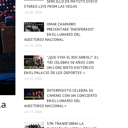
SENCILLO DE MATUTE DISCO
STEREO LIVE FROM LAS VEGAS
Jul 30, 2026
OMAR CHAPARRO
PRESENTARÁ "INESPERADO"
EN EL LUNARIO DEL
AUDITORIO NACIONAL
Jul 29, 2026
"¡QUE VIVA EL ROCANROL!": EL
TRI CELEBRA 58 AÑOS CON
UN CONCIERTO HISTÓRICO
EN EL PALACIO DE LOS DEPORTES ⭐
Jul 21, 2026
INTERPUESTO CELEBRA SU
CAMINO CON UN CONCIERTO
la
EN EL LUNARIO DEL
AUDITORIO NACIONAL ⭐
Jul 17, 2026
S7N TRANSFORMA LA