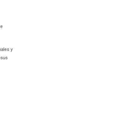
re
nales y
 sus