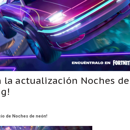
n la actualización Noches de
ng!
icio de Noches de neón!