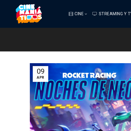
CINE
STREAMING Y T
09
APR