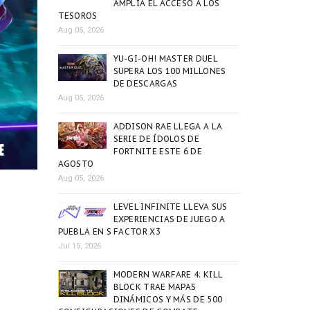
AMPLÍA EL ACCESO A LOS
TESOROS
Aug 05, 2026
YU-GI-OH! MASTER DUEL
SUPERA LOS 100 MILLONES
DE DESCARGAS
Aug 05, 2026
ADDISON RAE LLEGA A LA
SERIE DE ÍDOLOS DE
FORTNITE ESTE 6 DE
AGOSTO
Aug 05, 2026
LEVEL INFINITE LLEVA SUS
EXPERIENCIAS DE JUEGO A
PUEBLA EN S FACTOR X3
Jul 15, 2026
MODERN WARFARE 4: KILL
BLOCK TRAE MAPAS
DINÁMICOS Y MÁS DE 500