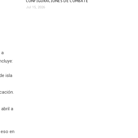
CONFIGURACIONES DE COMBATE
Jul 15, 2026
 a
ncluye:
e isla
cación.
abril a
n eso en