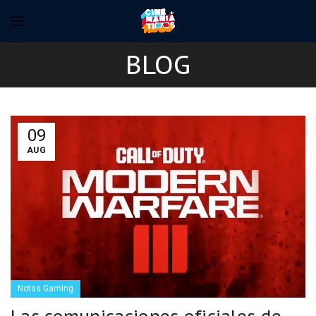
BLOG
09
AUG
Notas Gaming