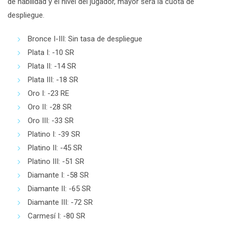
de habilidad y el nivel del jugador, mayor será la cuota de
despliegue.
Bronce I-III: Sin tasa de despliegue
Plata I: -10 SR
Plata II: -14 SR
Plata III: -18 SR
Oro I: -23 RE
Oro II: -28 SR
Oro III: -33 SR
Platino I: -39 SR
Platino II: -45 SR
Platino III: -51 SR
Diamante I: -58 SR
Diamante II: -65 SR
Diamante III: -72 SR
Carmesí I: -80 SR