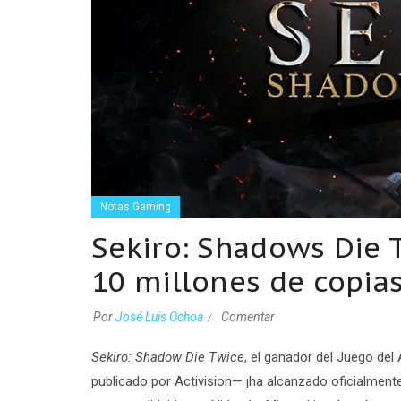
Notas Gaming
Sekiro: Shadows Die 
10 millones de copia
Por
José Luis Ochoa
Comentar
Sekiro: Shadow Die Twice
, el ganador del Juego de
publicado por Activision— ¡ha alcanzado oficialment