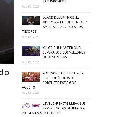
YA DISPONIBLE
Aug 06, 2026
BLACK DESERT MOBILE
OPTIMIZA EL CONTENIDO Y
AMPLÍA EL ACCESO A LOS
TESOROS
Aug 05, 2026
YU-GI-OH! MASTER DUEL
SUPERA LOS 100 MILLONES
DE DESCARGAS
Aug 05, 2026
ado
ADDISON RAE LLEGA A LA
SERIE DE ÍDOLOS DE
FORTNITE ESTE 6 DE
AGOSTO
Aug 05, 2026
LEVEL INFINITE LLEVA SUS
EXPERIENCIAS DE JUEGO A
PUEBLA EN S FACTOR X3