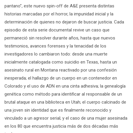
pantano
”, est
e
nuevo spin-off
de A&E presenta distinta
s
historias
marcada
s
por el horror, la impunidad inicial y la
determinación
de quienes
no dejaron de buscar justicia
.
Cada
episodio de esta serie documental revive un c
aso
que
permaneció
sin resolver durante años
, hasta que nuevos
testimonios, avances forenses y la
tenacidad
de los
investigadores lo cambiaron todo
: d
esde una muerte
inicialmente catalogada como suicidio en Texas, hasta un
asesinato rural en Montana reactivado por una confesión
inesperada
; e
l hallazgo de un cuerpo en un contenedor
en
Colorado
y el uso de ADN en una cinta adhesiva
;
la genealogía
genética
como método para
identifica
r
al responsable de un
brutal ataque en una biblioteca
en Utah; el
cuerpo calcinado de
una joven sin identidad
que
es finalmente reconocido y
vinculado a un agresor serial
; y el caso de
una mujer asesinada
en los 80
que
encuentra justicia
más de dos
décadas más