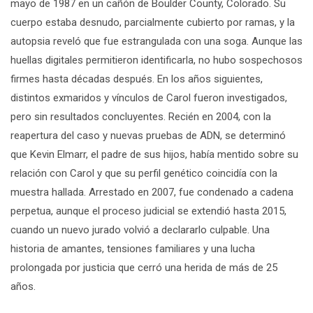
mayo de 1987 en un cañón de Boulder County, Colorado.
Su
cuerpo estaba d
esnud
o,
parcialmente cubierto por ramas, y la
autopsia reveló que fue estrangulada con una soga
.
Aunque las
huellas digitales permitieron identificarla, no hubo sospechosos
firmes hasta décadas después. En los años siguientes,
distintos exmaridos y vínculos de Carol fueron investigados,
pero sin resultados concluyentes. Recién en 2004, con la
reapertura del caso y nuevas pruebas de ADN, se determinó
que Kevin
Elmarr
, el padre de sus
hijos,
había mentido sobre su
relación con Carol y que su perfil genético coincidía con la
muestra hallada. Arrestado en 2007, fue condenado a cadena
perpetua, aunque el proceso judicial se extendió hasta 2015,
cuando un nuevo jurado volvió a declararlo culpable. Una
historia de
amantes,
tensiones familiares y una lucha
prolongada por justicia que cerró una herida de más de 25
años.