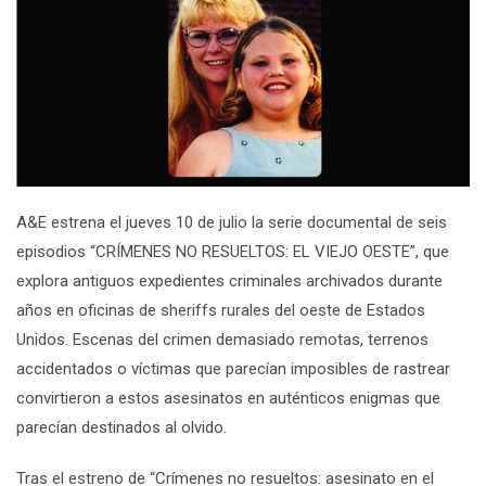
A&E estrena el
jueves
10 de julio
la serie documental de seis
episodios
“CRÍMENES NO RESUELTOS:
EL VIEJO OESTE”
,
que
explora a
ntiguos expedientes
criminales archivados durante
años
en oficinas de sheriffs rurales
d
el
oeste de
Estados
Unidos
.
Escenas del crimen demasiado remotas, terrenos
accidentados o víctimas que parecían imposibles de rastrear
convirtieron a es
tos asesinatos
en auténticos enigmas
que
parecían destinados al olvido.
Tras el estreno
de “Crímenes no resueltos: asesinato en el