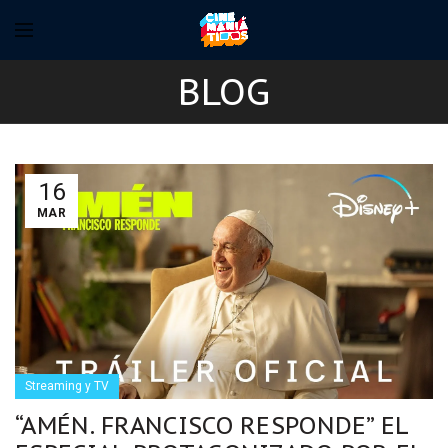
BLOG
16
MAR
Streaming y TV
“AMÉN. FRANCISCO RESPONDE” EL