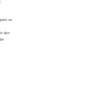
,
quien se
o tipo
ebe