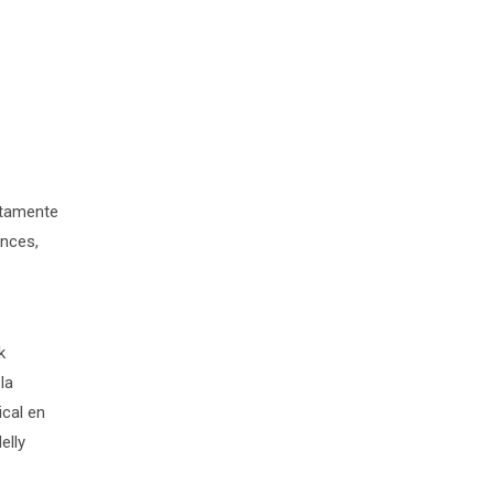
iatamente
onces,
k
la
ical en
elly