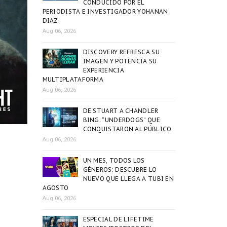
CONDUCIDO POR EL
PERIODISTA E INVESTIGADOR YOHANAN
DIAZ
Aug 06, 2026
DISCOVERY REFRESCA SU
IMAGEN Y POTENCIA SU
EXPERIENCIA
MULTIPLATAFORMA
Aug 06, 2026
DE STUART A CHANDLER
BING: “UNDERDOGS” QUE
CONQUISTARON AL PÚBLICO
Aug 06, 2026
UN MES, TODOS LOS
GÉNEROS: DESCUBRE LO
NUEVO QUE LLEGA A TUBI EN
AGOSTO
Aug 06, 2026
ESPECIAL DE LIFETIME