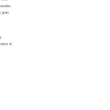
pasado,
n gran
s
sobre el