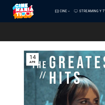
CINE
STREAMING Y T
14
APR