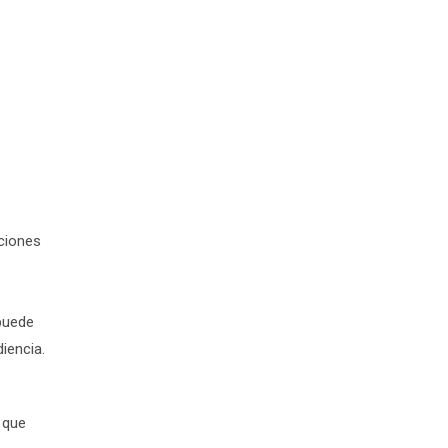
nciones
 puede
diencia.
 que