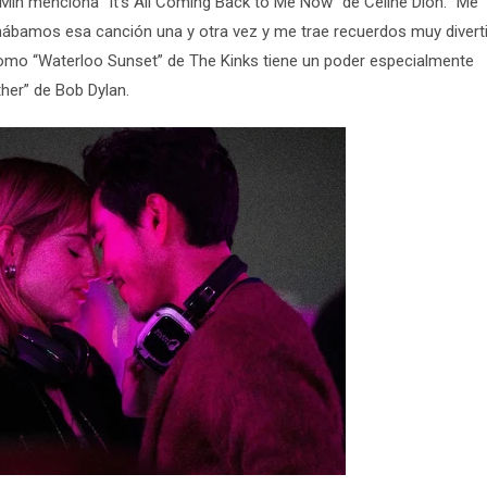
 Min menciona “It’s All Coming Back to Me Now” de Celine Dion. “Me
uchábamos esa canción una y otra vez y me trae recuerdos muy divert
como “Waterloo Sunset” de The Kinks tiene un poder especialmente
her” de Bob Dylan.