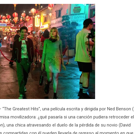
“The Greatest Hits”, una película escrita y dirigida por Ned Benson 
misa movilizadora: ¿qué pasaría si una canción pudiera retroceder e
on), una chica atravesando el duelo de la pérdida de su novio (David
 compartidas con él pueden llevarla de regreso al momento en que 