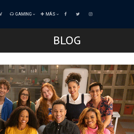
V
GAMING
MÁS
BLOG