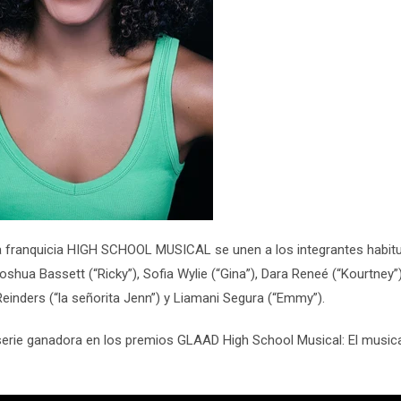
 franquicia
HIGH SCHOOL MUSICAL
se unen a los integrantes habitu
oshua Bassett (“Ricky”), Sofia Wylie (“Gina”), Dara Reneé (“Kourtney”)
 Reinders (“la señorita Jenn”) y Liamani Segura (“Emmy”).
a serie ganadora en los premios GLAAD
High School Musical: El musica