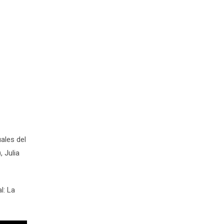
ales del
, Julia
l: La