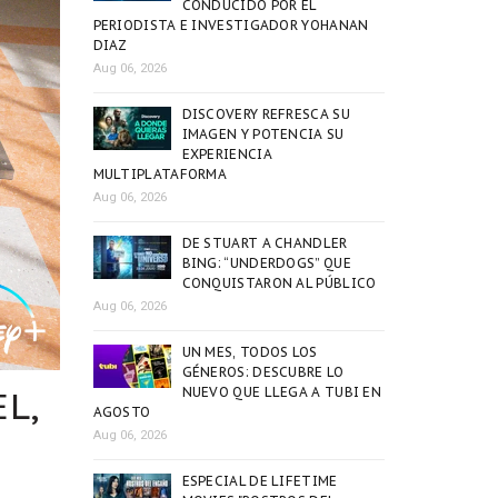
CONDUCIDO POR EL
PERIODISTA E INVESTIGADOR YOHANAN
DIAZ
Aug 06, 2026
DISCOVERY REFRESCA SU
IMAGEN Y POTENCIA SU
EXPERIENCIA
MULTIPLATAFORMA
Aug 06, 2026
DE STUART A CHANDLER
BING: “UNDERDOGS” QUE
CONQUISTARON AL PÚBLICO
Aug 06, 2026
UN MES, TODOS LOS
GÉNEROS: DESCUBRE LO
L,
NUEVO QUE LLEGA A TUBI EN
AGOSTO
Aug 06, 2026
ESPECIAL DE LIFETIME