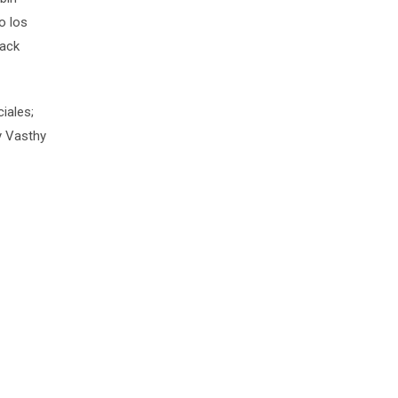
o los
Jack
iales;
y Vasthy