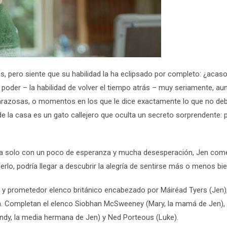
s, pero siente que su habilidad la ha eclipsado por completo: ¿acaso
u poder – la habilidad de volver el tiempo atrás – muy seriamente, au
arazosas, o momentos en los que le dice exactamente lo que no deb
 de la casa es un gato callejero que oculta un secreto sorprendente: 
da solo con un poco de esperanza y mucha desesperación, Jen com
erlo, podría llegar a descubrir la alegría de sentirse más o menos bie
n y prometedor elenco británico encabezado por
Máiréad Tyers
(Jen)
n
. Completan el elenco
Siobhan McSweeney
(Mary, la mamá de Jen),
ndy, la media hermana de Jen) y
Ned Porteous
(Luke).