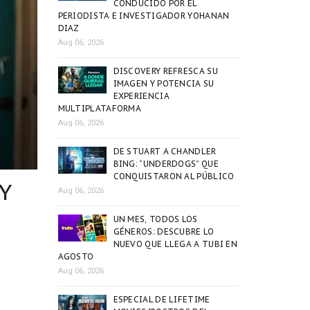
CONDUCIDO POR EL
PERIODISTA E INVESTIGADOR YOHANAN
DIAZ
Aug 06, 2026
DISCOVERY REFRESCA SU
IMAGEN Y POTENCIA SU
EXPERIENCIA
MULTIPLATAFORMA
Aug 06, 2026
DE STUART A CHANDLER
BING: “UNDERDOGS” QUE
CONQUISTARON AL PÚBLICO
Y
Aug 06, 2026
UN MES, TODOS LOS
GÉNEROS: DESCUBRE LO
NUEVO QUE LLEGA A TUBI EN
AGOSTO
Aug 06, 2026
ESPECIAL DE LIFETIME