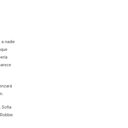
 a nadie
nque
ería
parece
enzará
n.
,
Sofia
Robbie