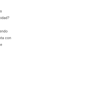
os
cidad?
iendo
nta con
de