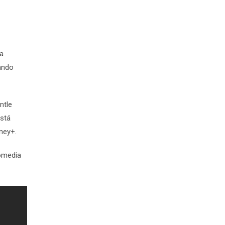
a
ando
ntle
stá
ney+.
omedia