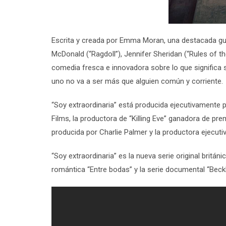
Escrita y creada por
Emma Moran
, una destacada gui
McDonald
(“
Ragdoll
”),
Jennifer Sheridan
(“
Rules of t
comedia fresca e innovadora sobre lo que significa
uno no va a ser más que alguien común y corriente.
“
Soy extraordinaria
”
está producida ejecutivamente 
Films, la productora de “
Killing Eve
” ganadora de pre
producida por
Charlie Palmer
y la productora ejecuti
“
Soy extraordinaria
”
es la nueva serie original británi
romántica “
Entre bodas
” y la serie documental “
Beck