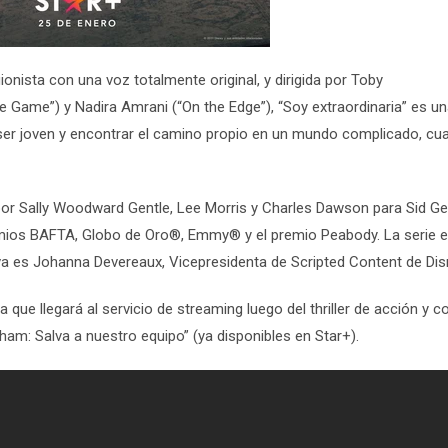
onista con una voz totalmente original, y dirigida por
Toby
he Game
”) y
Nadira Amrani
(“O
n the Edge
”),
“Soy extraordinaria”
es un
 ser joven y encontrar el camino propio en un mundo complicado, cu
por
Sally Woodward Gentle
,
Lee Morris
y
Charles Dawson
para Sid Ge
mios BAFTA, Globo de Oro®, Emmy® y el premio Peabody. La serie e
va es
Johanna Devereaux
, Vicepresidenta de Scripted Content de Dis
ca que llegará al servicio de
streaming
luego del
thriller
de acción y c
ham: Salva a nuestro equipo
”
(ya disponibles en Star+).