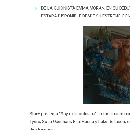
DE LA GUIONISTA EMMA MORAN, EN SU DEBUT
ESTARÁ DISPONIBLE DESDE SU ESTRENO CON
Star+ presenta “
Soy extraordinaria
”, la fascinante n
Tyers
,
Sofia Oxenham
,
Bilal Hasna
y
Luke Rollason
, 
de
streaming
.