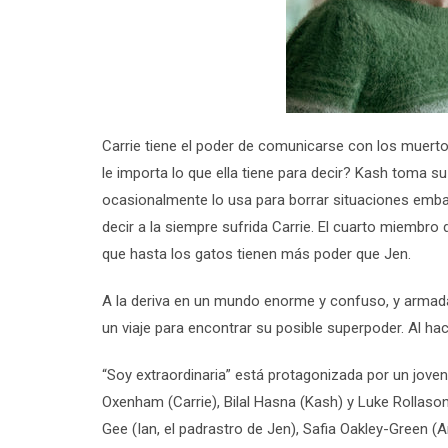
Carrie tiene el poder de comunicarse con los muerto
le importa lo que ella tiene para decir? Kash toma s
ocasionalmente lo usa para borrar situaciones emb
decir a la siempre sufrida Carrie. El cuarto miembro
que hasta los gatos tienen más poder que Jen.
A la deriva en un mundo enorme y confuso, y arma
un viaje para encontrar su posible superpoder. Al hac
“
Soy extraordinaria
”
está protagonizada por un jove
Oxenham
(Carrie),
Bilal Hasna
(Kash) y
Luke Rollaso
Gee
(Ian, el padrastro de Jen),
Safia Oakley-Green
(A