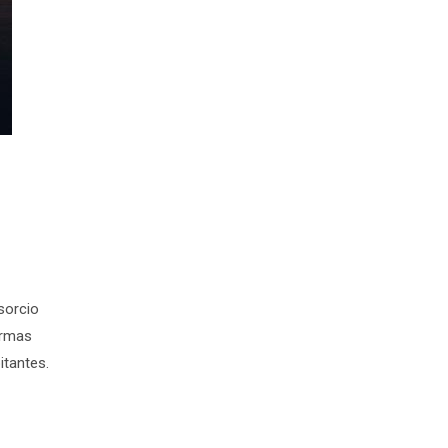
nsorcio
ormas
itantes.