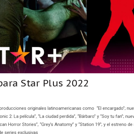
para Star Plus 2022
 producciones originales latinoamericanas como “El encargado”; nu
ic 2: La película”, “La ciudad perdida”, “Bárbaro” y “Soy tu fan”; nue
an Horror Stories”, “Grey’s Anatomy” y “Station 19”; y el estreno de
e series exclusivas