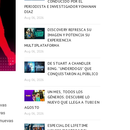
CONDUCIDO POR EL
PERIODISTA E INVESTIGADOR YOHANAN
DIAZ
Aug 06, 2026
DISCOVERY REFRESCA SU
IMAGEN Y POTENCIA SU
EXPERIENCIA
MULTIPLATAFORMA
Aug 06, 2026
DE STUART A CHANDLER
BING: “UNDERDOGS” QUE
CONQUISTARON AL PÚBLICO
Aug 06, 2026
UN MES, TODOS LOS
GÉNEROS: DESCUBRE LO
NUEVO QUE LLEGA A TUBI EN
evas
AGOSTO
vas
Aug 06, 2026
 nuevas
ESPECIAL DE LIFETIME