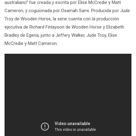
australiano
”
fue creada y escrita por
Elise McCredie
y
Matt
Cameron
, y coguionada por
Osamah Sami
. Producida por
Jude
Troy
de Wooden Horse, la serie cuenta con la producción
ejecutiva de
Richard Finlayson
de Wooden Horse y
Elizabeth
Bradley
de Egeria, junto a
Jeffery Walker
,
Jude Troy
,
Elise
McCredie
y
Matt Cameron
.