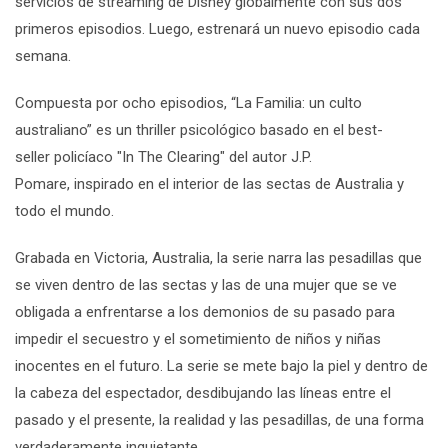
servicios de
streaming
de Disney globalmente con sus dos
primeros episodios. Luego, estrenará un nuevo episodio cada
semana.
Compuesta por ocho episodios, “
La Familia: un culto
australiano
” es un
thriller
psicológico basado en el
best-
seller
policíaco
"In The Clearing"
del autor
J.P.
Pomare
,
inspirado en el interior de las sectas de Australia y
todo el mundo.
Grabada en Victoria, Australia, la serie narra las pesadillas que
se viven dentro de las sectas y las de una mujer que se ve
obligada a enfrentarse a los demonios de su pasado para
impedir el secuestro y el sometimiento de niños y niñas
inocentes en el futuro.
La serie se mete bajo la piel y dentro de
la cabeza del espectador, desdibujando las líneas entre el
pasado y el presente, la realidad y las pesadillas, de una forma
verdaderamente inquietante.