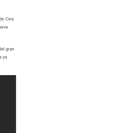
 de Cine
nueva
del gran
a ya