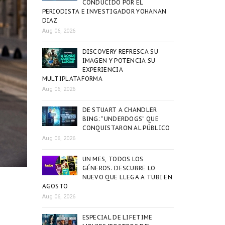
CONDUCIDO POR EL
PERIODISTA E INVESTIGADOR YOHANAN
DIAZ
Aug 06, 2026
DISCOVERY REFRESCA SU
IMAGEN Y POTENCIA SU
EXPERIENCIA
MULTIPLATAFORMA
Aug 06, 2026
DE STUART A CHANDLER
BING: “UNDERDOGS” QUE
CONQUISTARON AL PÚBLICO
Aug 06, 2026
UN MES, TODOS LOS
GÉNEROS: DESCUBRE LO
NUEVO QUE LLEGA A TUBI EN
AGOSTO
Aug 06, 2026
ESPECIAL DE LIFETIME