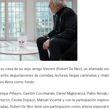
 su casa de su viejo amigo Vincent (
Robert
De Niro
), un afamado esc
ntre degustaciones de comidas, lecturas, largas caminatas y charl
enos Aires como fondo.
nrique Piñeyro
,
Gastón Cocchiarale
,
Daniel Miglioranza, Pablo Novak,
turzzi, Cecilia Dopazo, Manuel Vicente
y con la participación especia
tadas,
Robert De Niro
tiene una participación como artista especial i