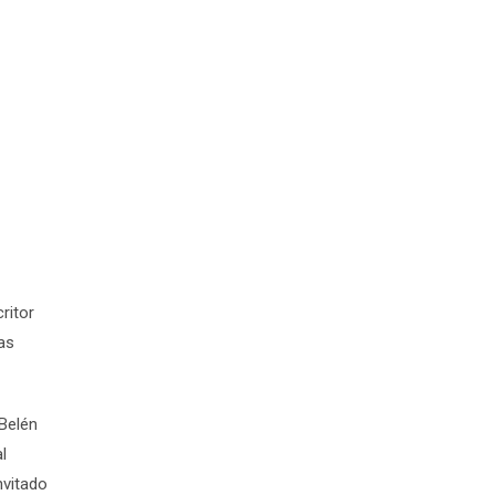
ritor
as
 Belén
l
nvitado