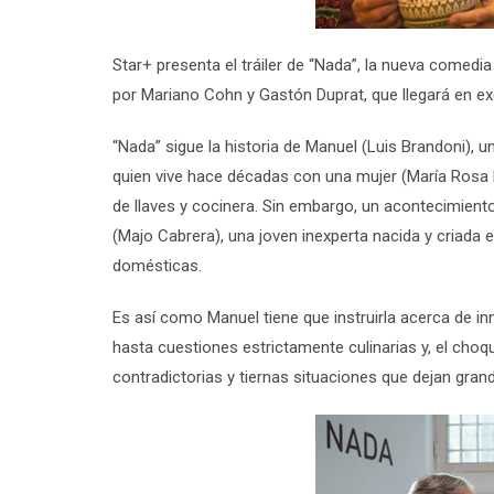
Star+ presenta el tráiler de
“Nada”
, la nueva
comedia
por
Mariano
Cohn
y
Gastón Duprat
, que llegará en e
“Nada”
sigue la historia de Manuel (
Luis
Brandoni
), u
quien vive hace décadas con una mujer (
María Rosa
de llaves y cocinera. Sin embargo, un acontecimiento
(
Majo
Cabrera
), una joven inexperta nacida y criada
domésticas.
Es así como Manuel tiene que instruirla acerca de i
hasta cuestiones estrictamente culinarias y, el choq
contradictorias y tiernas situaciones que dejan gra