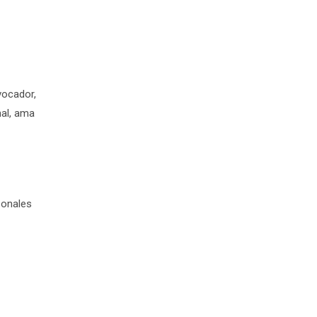
vocador,
nal, ama
sonales