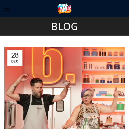
BLOG
28
DEC