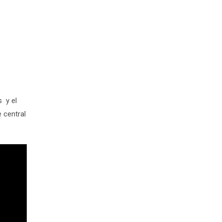
s y el
 central