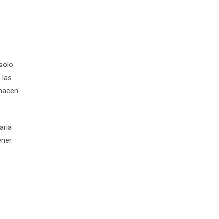
sólo
 las
 hacen
aria
ener