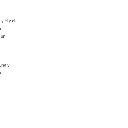
y él y el
n
 un
una y
n