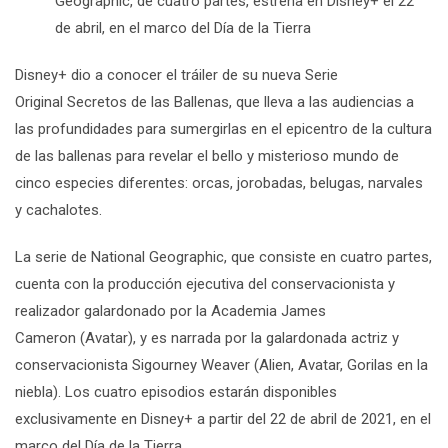
Geographic, de cuatro partes, estrena en Disney+ el 22
de abril, en el marco del Día de la Tierra
Disney+ dio a conocer el tráiler de su nueva Serie
Original
Secretos de las Ballenas,
que lleva a las audiencias a
las profundidades para sumergirlas en el epicentro de la cultura
de las ballenas para revelar el bello y misterioso mundo de
cinco especies diferentes: orcas, jorobadas, belugas, narvales
y cachalotes.
La serie de National Geographic, que consiste en cuatro partes,
cuenta con la producción ejecutiva del conservacionista y
realizador galardonado por la Academia
James
Cameron
(
Avatar
), y es narrada por la galardonada actriz y
conservacionista
Sigourney Weaver
(
Alien, Avatar
,
Gorilas en la
niebla
)
. Los cuatro episodios
estarán disponibles
exclusivamente en Disney+ a partir del 22 de abril de 2021, en el
marco del Día de la Tierra.