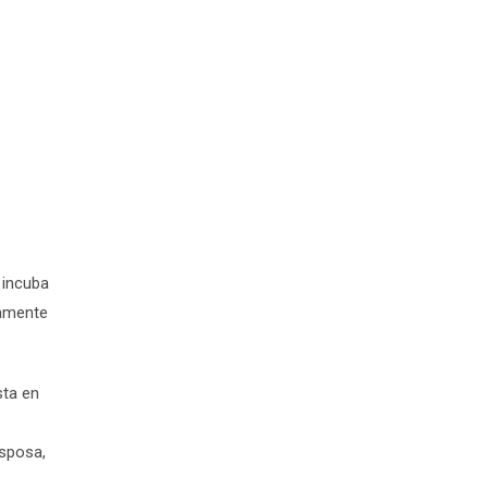
 incuba
damente
sta en
esposa,