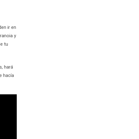
en ir en
ranoia y
e tu
s, hará
e hacía