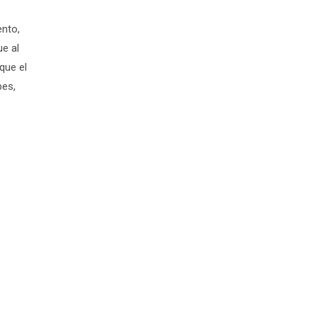
ento,
ue al
que el
pes,