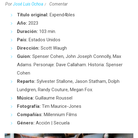
Por
José Luis Ochoa
Comentar
Título original:
Expend4bles
Año:
2023
Duración:
103 min.
País:
Estados Unidos
Dirección:
Scott Waugh
Guion:
Spenser Cohen, John Joseph Connolly, Max
Adams. Personaje: Dave Callaham. Historia: Spenser
Cohen
Reparto:
Sylvester Stallone, Jason Statham, Dolph
Lundgren, Randy Couture, Megan Fox.
Música:
Guillaume Roussel
Fotografía:
Tim Maurice-Jones
Compañías:
Millennium Films
Género:
Acción | Secuela