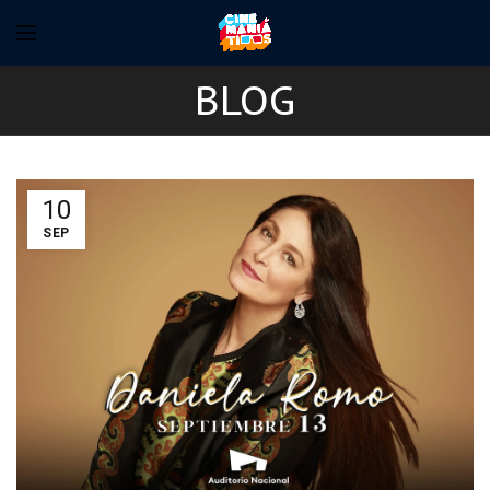
BLOG
10
SEP